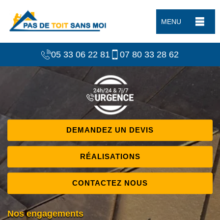
MENU
05 33 06 22 81
07 80 33 28 62
DEMANDEZ UN DEVIS
RÉALISATIONS
CONTACTEZ NOUS
Nos engagements