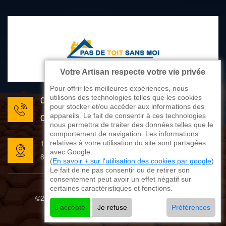
Votre Artisan respecte votre vie privée
Pour offrir les meilleures expériences, nous
utilisons des technologies telles que les cookies
05 33 06 22 81
pour stocker et/ou accéder aux informations des
appareils. Le fait de consentir à ces technologies
07 80 33 28 62
nous permettra de traiter des données telles que le
comportement de navigation. Les informations
relatives à votre utilisation du site sont partagées
176 avenue de Limoges
avec Google.
87270 Couzeix
(
En savoir + sur l'utilisation des cookies par google
)
Le fait de ne pas consentir ou de retirer son
consentement peut avoir un effet négatif sur
certaines caractéristiques et fonctions.
©2025 - 2026 Tout droit réservé
Mentions légales
J'accepte
Je refuse
Préférences