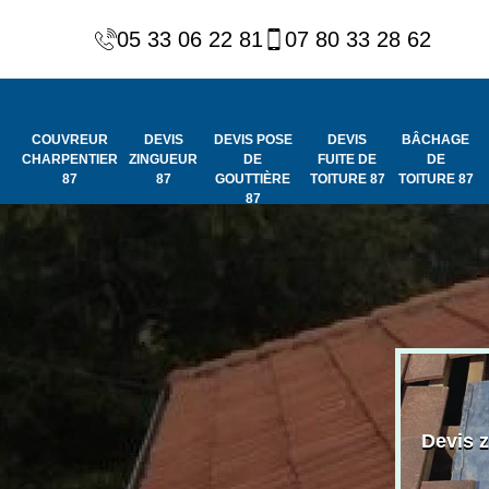
05 33 06 22 81
07 80 33 28 62
COUVREUR
DEVIS
DEVIS POSE
DEVIS
BÂCHAGE
CHARPENTIER
ZINGUEUR
DE
FUITE DE
DE
87
87
GOUTTIÈRE
TOITURE 87
TOITURE 87
87
Peinture et
Couvreur
ydrofuge de
Devis 
charpentier 87
toiture 87