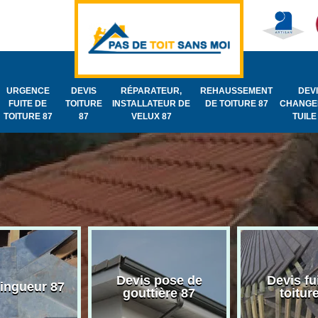
URGENCE
DEVIS
RÉPARATEUR,
REHAUSSEMENT
DEV
FUITE DE
TOITURE
INSTALLATEUR DE
DE TOITURE 87
CHANGE
TOITURE 87
87
VELUX 87
TUILE
Devis pose de
Devis fu
zingueur 87
gouttière 87
toitur