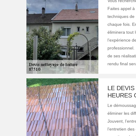
Vous recherche
Faites appel à 
techniques de n
chaque fois. E
éliminera tout 
l’expérience de
professionnel.
de ses réalisa
rendu final sera
LE DEVIS
HEURES C
Le démoussage 
éliminer les di
Jouvent, l’ent
l’entretien des