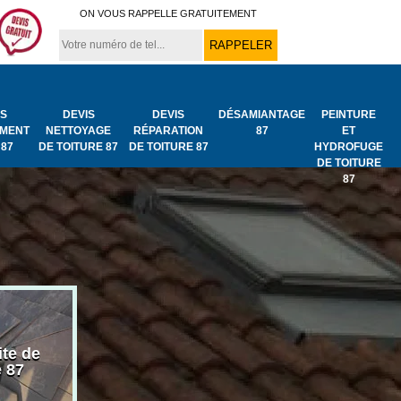
ON VOUS RAPPELLE GRATUITEMENT
IS
DEVIS
DEVIS
DÉSAMIANTAGE
PEINTURE
MENT
NETTOYAGE
RÉPARATION
87
ET
 87
DE TOITURE 87
DE TOITURE 87
HYDROFUGE
DE TOITURE
87
ite de
Bâchage de toiture
Urgence fuit
e 87
87
toiture 87