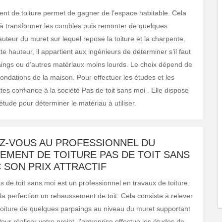
t de toiture permet de gagner de l’espace habitable. Cela
 à transformer les combles puis remonter de quelques
uteur du muret sur lequel repose la toiture et la charpente.
te hauteur, il appartient aux ingénieurs de déterminer s’il faut
rpaings ou d’autres matériaux moins lourds. Le choix dépend de
 fondations de la maison. Pour effectuer les études et les
aites confiance à la société Pas de toit sans moi . Elle dispose
étude pour déterminer le matériau à utiliser.
Z-VOUS AU PROFESSIONNEL DU
EMENT DE TOITURE PAS DE TOIT SANS
 SON PRIX ATTRACTIF
s de toit sans moi est un professionnel en travaux de toiture.
 la perfection un rehaussement de toit. Cela consiste à relever
 toiture de quelques parpaings au niveau du muret supportant
our réaliser votre projet, l’entreprise effectue les études de