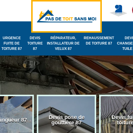
URGENCE
DEVIS
RÉPARATEUR,
REHAUSSEMENT
DEV
FUITE DE
TOITURE
INSTALLATEUR DE
DE TOITURE 87
CHANGE
TOITURE 87
87
VELUX 87
TUILE
Devis pose de
Devis fu
zingueur 87
gouttière 87
toitur