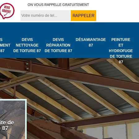
ON VOUS RAPPELLE GRATUITEMENT
IS
DEVIS
DEVIS
DÉSAMIANTAGE
PEINTURE
MENT
NETTOYAGE
RÉPARATION
87
ET
 87
DE TOITURE 87
DE TOITURE 87
HYDROFUGE
DE TOITURE
87
ite de
Bâchage de toiture
Urgence fuit
e 87
87
toiture 87