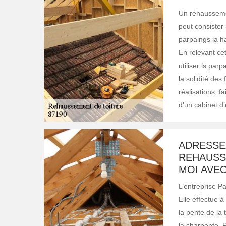
Un rehaussemen
peut consister
parpaings la ha
En relevant cet
utiliser ls pa
la solidité des
réalisations, f
d’un cabinet d’
ADRESSE
REHAUSS
MOI AVEC
L’entreprise Pa
Elle effectue à
la pente de la
la charpente. P