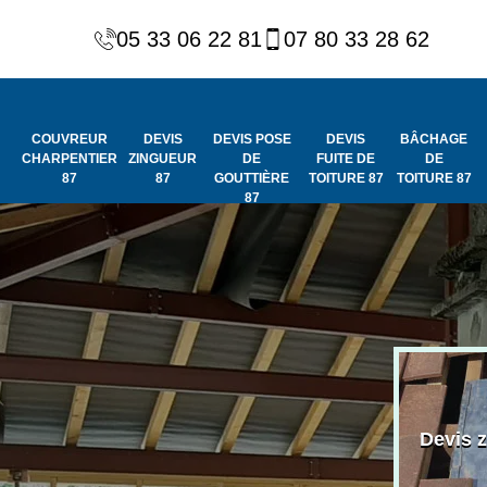
05 33 06 22 81
07 80 33 28 62
COUVREUR
DEVIS
DEVIS POSE
DEVIS
BÂCHAGE
CHARPENTIER
ZINGUEUR
DE
FUITE DE
DE
87
87
GOUTTIÈRE
TOITURE 87
TOITURE 87
87
Peinture et
Couvreur
ydrofuge de
Devis 
charpentier 87
toiture 87