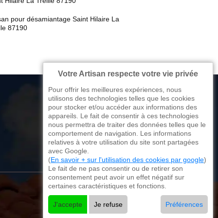
t Hilaire La Treille 87190
san pour désamiantage Saint Hilaire La
lle 87190
Votre Artisan respecte votre vie privée
Pour offrir les meilleures expériences, nous
utilisons des technologies telles que les cookies
pour stocker et/ou accéder aux informations des
appareils. Le fait de consentir à ces technologies
176 avenue de Limoges
nous permettra de traiter des données telles que le
comportement de navigation. Les informations
87270 Couzeix
relatives à votre utilisation du site sont partagées
avec Google.
(
En savoir + sur l'utilisation des cookies par google
)
Le fait de ne pas consentir ou de retirer son
consentement peut avoir un effet négatif sur
certaines caractéristiques et fonctions.
J'accepte
Je refuse
Préférences