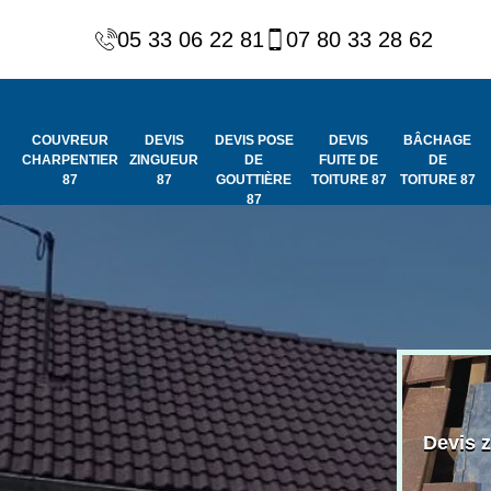
05 33 06 22 81
07 80 33 28 62
COUVREUR
DEVIS
DEVIS POSE
DEVIS
BÂCHAGE
CHARPENTIER
ZINGUEUR
DE
FUITE DE
DE
87
87
GOUTTIÈRE
TOITURE 87
TOITURE 87
87
Peinture et
Couvreur
ydrofuge de
Devis 
charpentier 87
toiture 87