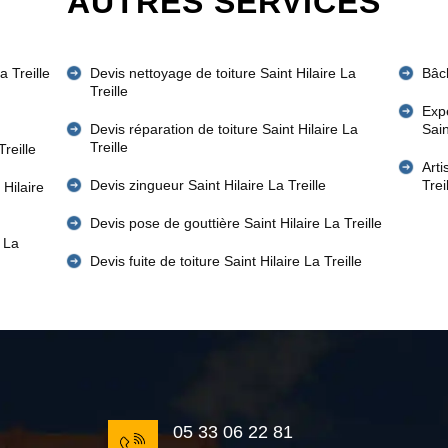
AUTRES SERVICES
a Treille
Devis nettoyage de toiture Saint Hilaire La
Bâch
Treille
Expe
Devis réparation de toiture Saint Hilaire La
Sain
Treille
reille
Arti
Devis zingueur Saint Hilaire La Treille
Trei
 Hilaire
Devis pose de gouttière Saint Hilaire La Treille
 La
Devis fuite de toiture Saint Hilaire La Treille
05 33 06 22 81