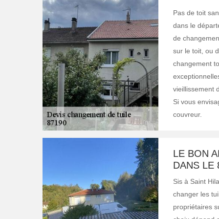
Pas de toit san
dans le départ
de changement 
sur le toit, o
changement tot
exceptionnelles
vieillissement 
Si vous envisag
couvreur.
LE BON A
DANS LE 
Sis à Saint Hil
changer les tui
propriétaires su