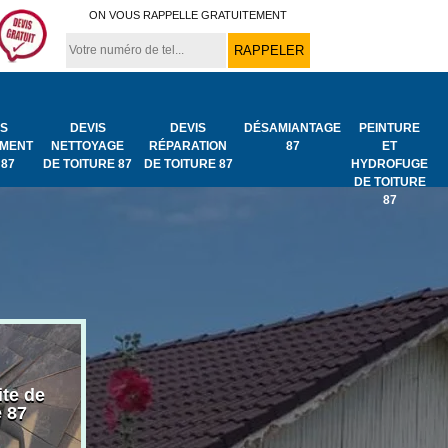
ON VOUS RAPPELLE GRATUITEMENT
IS
DEVIS
DEVIS
DÉSAMIANTAGE
PEINTURE
MENT
NETTOYAGE
RÉPARATION
87
ET
 87
DE TOITURE 87
DE TOITURE 87
HYDROFUGE
DE TOITURE
87
ite de
Bâchage de toiture
Urgence fuit
e 87
87
toiture 87