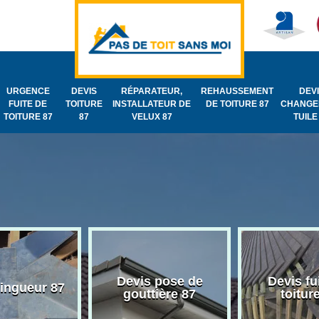
URGENCE
DEVIS
RÉPARATEUR,
REHAUSSEMENT
DEV
FUITE DE
TOITURE
INSTALLATEUR DE
DE TOITURE 87
CHANGE
TOITURE 87
87
VELUX 87
TUILE
Devis pose de
Devis fu
zingueur 87
gouttière 87
toitur