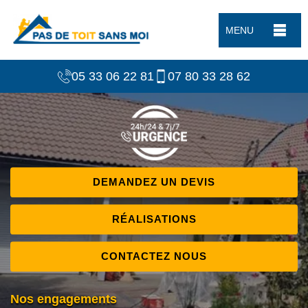
MENU
05 33 06 22 81
07 80 33 28 62
DEMANDEZ UN DEVIS
RÉALISATIONS
CONTACTEZ NOUS
Nos engagements