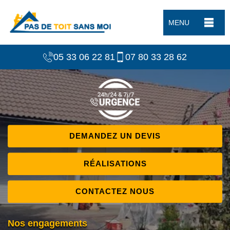
MENU
05 33 06 22 81
07 80 33 28 62
DEMANDEZ UN DEVIS
RÉALISATIONS
CONTACTEZ NOUS
Nos engagements