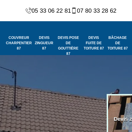
05 33 06 22 81
07 80 33 28 62
COUVREUR
DEVIS
DEVIS POSE
DEVIS
BÂCHAGE
CHARPENTIER
ZINGUEUR
DE
FUITE DE
DE
87
87
GOUTTIÈRE
TOITURE 87
TOITURE 87
87
Peinture et
Couvreur
ydrofuge de
Devis 
charpentier 87
toiture 87