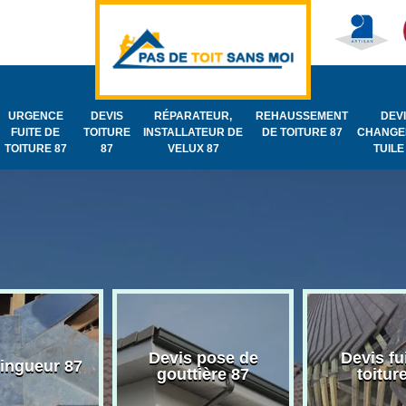
URGENCE
DEVIS
RÉPARATEUR,
REHAUSSEMENT
DEV
FUITE DE
TOITURE
INSTALLATEUR DE
DE TOITURE 87
CHANGE
TOITURE 87
87
VELUX 87
TUILE
Devis pose de
Devis fu
zingueur 87
gouttière 87
toitur