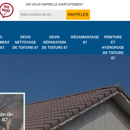
ON VOUS RAPPELLE GRATUITEMENT
IS
DEVIS
DEVIS
DÉSAMIANTAGE
PEINTURE
MENT
NETTOYAGE
RÉPARATION
87
ET
 87
DE TOITURE 87
DE TOITURE 87
HYDROFUGE
DE TOITURE
87
ite de
Bâchage de toiture
Urgence fuit
e 87
87
toiture 87