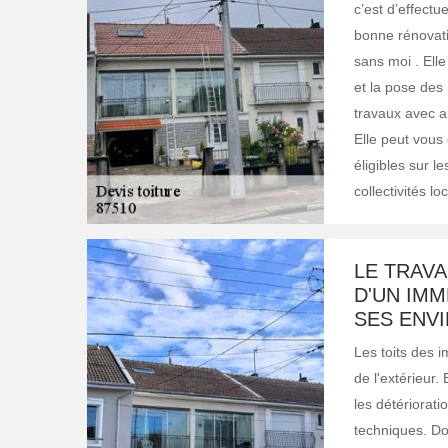
c’est d’effectu
bonne rénovatio
sans moi . Elle
et la pose des
travaux avec ai
Elle peut vous
éligibles sur l
collectivités l
LE TRAVA
D'UN IMM
SES ENV
Les toits des 
de l'extérieur.
les détériorati
techniques. Do