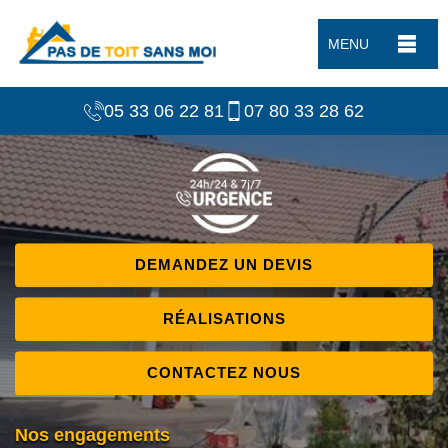
MENU
05 33 06 22 81
07 80 33 28 62
DEMANDEZ UN DEVIS
RÉALISATIONS
CONTACTEZ NOUS
Nos engagements