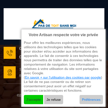
Votre Artisan respecte votre vie privée
Pour offrir les meilleures expériences, nous
utilisons des technologies telles que les cookies
05 33 06 22 81
pour stocker et/ou accéder aux informations des
appareils. Le fait de consentir à ces technologies
07 80 33 28 62
nous permettra de traiter des données telles que le
comportement de navigation. Les informations
relatives à votre utilisation du site sont partagées
176 avenue de Limoges
avec Google.
87270 Couzeix
(
En savoir + sur l'utilisation des cookies par google
)
Le fait de ne pas consentir ou de retirer son
consentement peut avoir un effet négatif sur
certaines caractéristiques et fonctions.
©2025 - 2026 Tout droit réservé
Mentions légales
J'accepte
Je refuse
Préférences