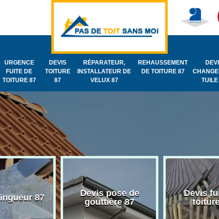
URGENCE
DEVIS
RÉPARATEUR,
REHAUSSEMENT
DEV
FUITE DE
TOITURE
INSTALLATEUR DE
DE TOITURE 87
CHANGE
TOITURE 87
87
VELUX 87
TUILE
Devis pose de
Devis fu
zingueur 87
gouttière 87
toitur