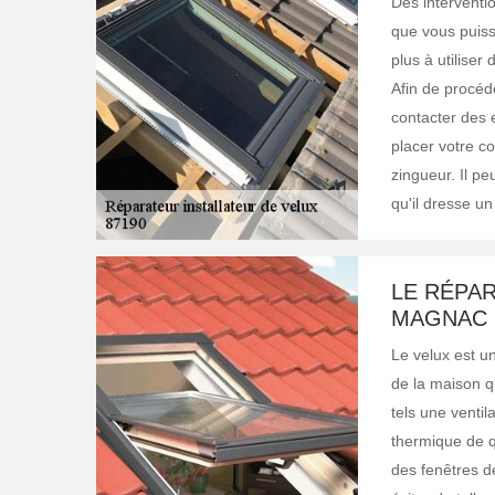
Des interventio
que vous puiss
plus à utiliser
Afin de procéde
contacter des 
placer votre co
zingueur. Il pe
qu'il dresse u
LE RÉPAR
MAGNAC 
Le velux est u
de la maison qu
tels une ventil
thermique de q
des fenêtres d