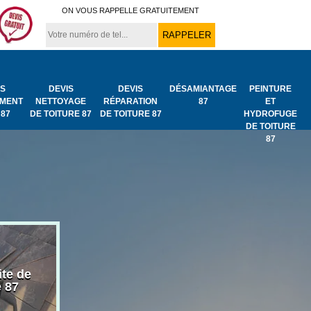
ON VOUS RAPPELLE GRATUITEMENT
IS
DEVIS
DEVIS
DÉSAMIANTAGE
PEINTURE
MENT
NETTOYAGE
RÉPARATION
87
ET
 87
DE TOITURE 87
DE TOITURE 87
HYDROFUGE
DE TOITURE
87
ite de
Bâchage de toiture
Urgence fuit
e 87
87
toiture 87