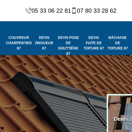
05 33 06 22 81
07 80 33 28 62
COUVREUR
DEVIS
DEVIS POSE
DEVIS
BÂCHAGE
CHARPENTIER
ZINGUEUR
DE
FUITE DE
DE
87
87
GOUTTIÈRE
TOITURE 87
TOITURE 87
87
Peinture et
Couvreur
ydrofuge de
Devis 
charpentier 87
toiture 87