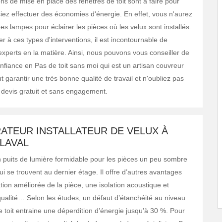
ns de mise en place des fenêtres de toit sont à faire pour
iez effectuer des économies d'énergie. En effet, vous n'aurez
 des lampes pour éclairer les pièces où les velux sont installés.
r à ces types d'interventions, il est incontournable de
experts en la matière. Ainsi, nous pouvons vous conseiller de
nfiance en Pas de toit sans moi qui est un artisan couvreur
ut garantir une très bonne qualité de travail et n'oubliez pas
n devis gratuit et sans engagement.
ATEUR INSTALLATEUR DE VELUX À
LAVAL
n puits de lumière formidable pour les pièces un peu sombre
i se trouvent au dernier étage. Il offre d’autres avantages
ation améliorée de la pièce, une isolation acoustique et
ualité… Selon les études, un défaut d’étanchéité au niveau
e toit entraine une déperdition d’énergie jusqu’à 30 %. Pour