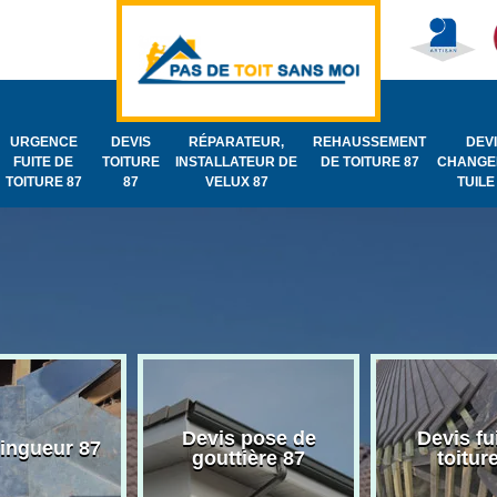
URGENCE
DEVIS
RÉPARATEUR,
REHAUSSEMENT
DEV
FUITE DE
TOITURE
INSTALLATEUR DE
DE TOITURE 87
CHANGE
TOITURE 87
87
VELUX 87
TUILE
Devis pose de
Devis fu
zingueur 87
gouttière 87
toitur