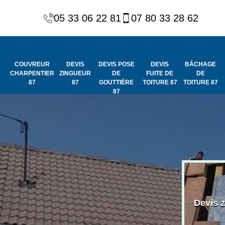
05 33 06 22 81
07 80 33 28 62
COUVREUR
DEVIS
DEVIS POSE
DEVIS
BÂCHAGE
CHARPENTIER
ZINGUEUR
DE
FUITE DE
DE
87
87
GOUTTIÈRE
TOITURE 87
TOITURE 87
87
Peinture et
Couvreur
ydrofuge de
Devis 
charpentier 87
toiture 87