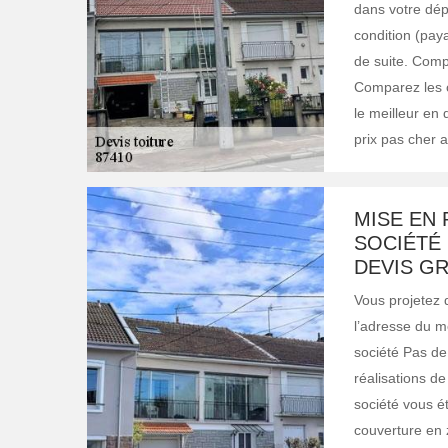
dans votre dép
condition (pay
de suite. Compa
Comparez les c
le meilleur en 
prix pas cher a
MISE EN 
SOCIÉTÉ 
DEVIS G
Vous projetez 
l’adresse du me
société Pas de 
réalisations de
société vous ét
couverture en 