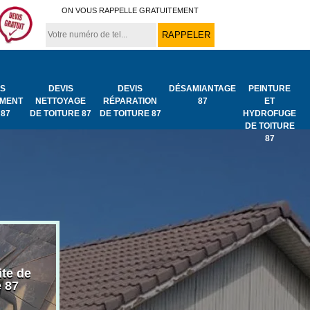
ON VOUS RAPPELLE GRATUITEMENT
IS
DEVIS
DEVIS
DÉSAMIANTAGE
PEINTURE
MENT
NETTOYAGE
RÉPARATION
87
ET
 87
DE TOITURE 87
DE TOITURE 87
HYDROFUGE
DE TOITURE
87
ite de
Bâchage de toiture
Urgence fuit
e 87
87
toiture 87