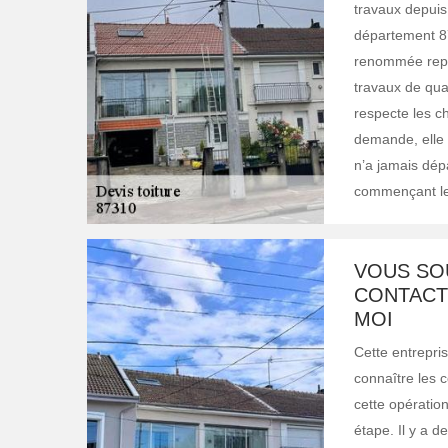
travaux depuis
département 8
renommée repos
travaux de qual
respecte les ch
demande, elle é
n’a jamais dép
commençant le
VOUS SO
CONTACTE
MOI
Cette entrepri
connaître les c
cette opératio
étape. Il y a d