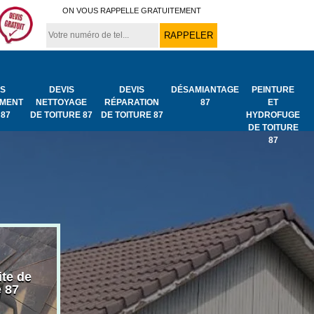
ON VOUS RAPPELLE GRATUITEMENT
IS
DEVIS
DEVIS
DÉSAMIANTAGE
PEINTURE
MENT
NETTOYAGE
RÉPARATION
87
ET
 87
DE TOITURE 87
DE TOITURE 87
HYDROFUGE
DE TOITURE
87
ite de
Bâchage de toiture
Urgence fuit
e 87
87
toiture 87