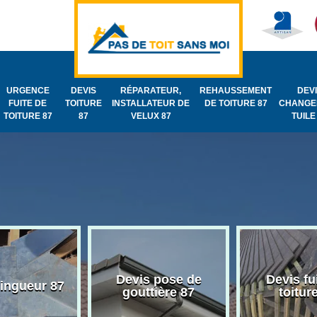
URGENCE
DEVIS
RÉPARATEUR,
REHAUSSEMENT
DEV
FUITE DE
TOITURE
INSTALLATEUR DE
DE TOITURE 87
CHANGE
TOITURE 87
87
VELUX 87
TUILE
Devis pose de
Devis fu
zingueur 87
gouttière 87
toitur