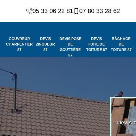
05 33 06 22 81
07 80 33 28 62
COUVREUR
DEVIS
DEVIS POSE
DEVIS
BÂCHAGE
CHARPENTIER
ZINGUEUR
DE
FUITE DE
DE
87
87
GOUTTIÈRE
TOITURE 87
TOITURE 87
87
Peinture et
Couvreur
ydrofuge de
Devis 
charpentier 87
toiture 87