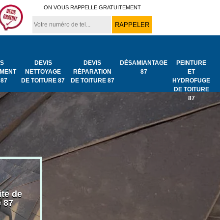
ON VOUS RAPPELLE GRATUITEMENT
IS
DEVIS
DEVIS
DÉSAMIANTAGE
PEINTURE
MENT
NETTOYAGE
RÉPARATION
87
ET
 87
DE TOITURE 87
DE TOITURE 87
HYDROFUGE
DE TOITURE
87
ite de
Bâchage de toiture
Urgence fuit
e 87
87
toiture 87