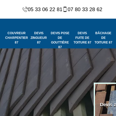
05 33 06 22 81
07 80 33 28 62
COUVREUR
DEVIS
DEVIS POSE
DEVIS
BÂCHAGE
CHARPENTIER
ZINGUEUR
DE
FUITE DE
DE
87
87
GOUTTIÈRE
TOITURE 87
TOITURE 87
87
Peinture et
Couvreur
ydrofuge de
Devis 
charpentier 87
toiture 87