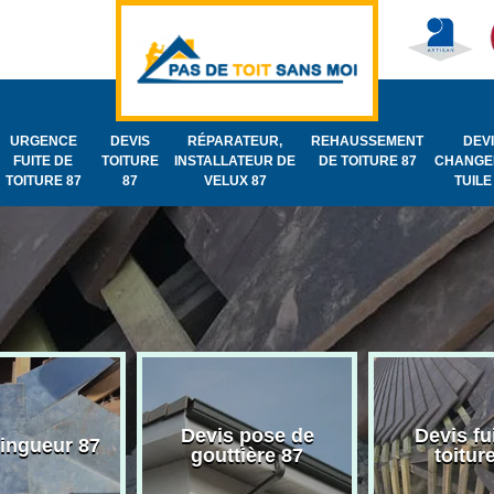
URGENCE
DEVIS
RÉPARATEUR,
REHAUSSEMENT
DEV
FUITE DE
TOITURE
INSTALLATEUR DE
DE TOITURE 87
CHANGE
TOITURE 87
87
VELUX 87
TUILE
Devis pose de
Devis fu
zingueur 87
gouttière 87
toitur