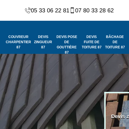
05 33 06 22 81
07 80 33 28 62
COUVREUR
DEVIS
DEVIS POSE
DEVIS
BÂCHAGE
CHARPENTIER
ZINGUEUR
DE
FUITE DE
DE
87
87
GOUTTIÈRE
TOITURE 87
TOITURE 87
87
Peinture et
Couvreur
ydrofuge de
Devis 
charpentier 87
toiture 87