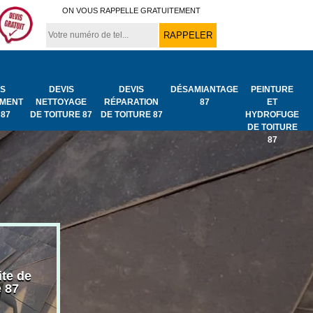
ON VOUS RAPPELLE GRATUITEMENT
IS
DEVIS
DEVIS
DÉSAMIANTAGE
PEINTURE
MENT
NETTOYAGE
RÉPARATION
87
ET
 87
DE TOITURE 87
DE TOITURE 87
HYDROFUGE
DE TOITURE
87
ite de
Bâchage de toiture
Urgence fuit
e 87
87
toiture 87