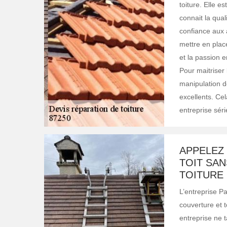
toiture. Elle 
connait la quali
confiance aux a
mettre en plac
et la passion e
Pour maitriser
manipulation de
excellents. Cel
entreprise sér
APPELEZ 
TOIT SA
TOITURE
L’entreprise Pa
couverture et t
entreprise ne t