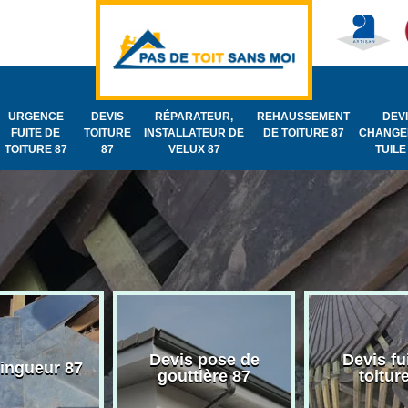
URGENCE
DEVIS
RÉPARATEUR,
REHAUSSEMENT
DEV
FUITE DE
TOITURE
INSTALLATEUR DE
DE TOITURE 87
CHANGE
TOITURE 87
87
VELUX 87
TUILE
Devis pose de
Devis fu
zingueur 87
gouttière 87
toitur