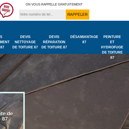
ON VOUS RAPPELLE GRATUITEMENT
IS
DEVIS
DEVIS
DÉSAMIANTAGE
PEINTURE
MENT
NETTOYAGE
RÉPARATION
87
ET
 87
DE TOITURE 87
DE TOITURE 87
HYDROFUGE
DE TOITURE
87
ite de
Bâchage de toiture
Urgence fuit
e 87
87
toiture 87