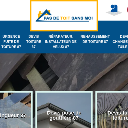
URGENCE
DEVIS
RÉPARATEUR,
REHAUSSEMENT
DEV
FUITE DE
TOITURE
INSTALLATEUR DE
DE TOITURE 87
CHANGE
TOITURE 87
87
VELUX 87
TUILE
Devis pose de
Devis fu
zingueur 87
gouttière 87
toitur