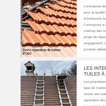
L’entreprise d
pour la qualité
d’embauche bas
L’entreprise a
maitrise des ma
projet de répar
engagement. Le
produits utilis
LES INT
TUILES À
Les propriétai
type de matéria
choisir des tui
réparation des 