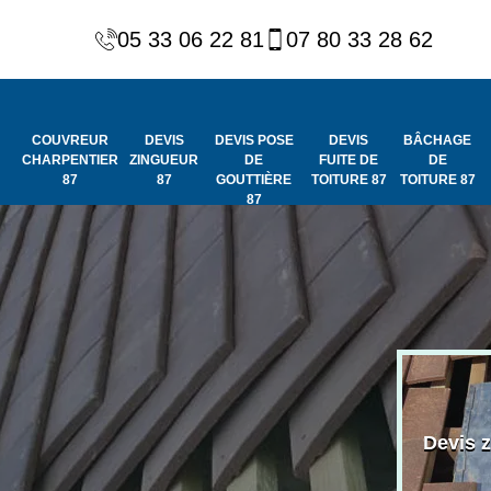
05 33 06 22 81
07 80 33 28 62
COUVREUR
DEVIS
DEVIS POSE
DEVIS
BÂCHAGE
CHARPENTIER
ZINGUEUR
DE
FUITE DE
DE
87
87
GOUTTIÈRE
TOITURE 87
TOITURE 87
87
Peinture et
Couvreur
ydrofuge de
Devis 
charpentier 87
toiture 87