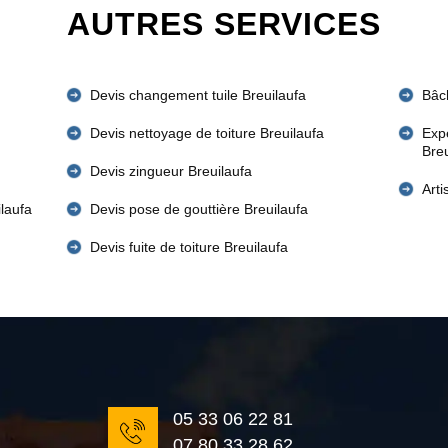
AUTRES SERVICES
Devis changement tuile Breuilaufa
Bâch
Devis nettoyage de toiture Breuilaufa
Expe
Bre
Devis zingueur Breuilaufa
Art
ilaufa
Devis pose de gouttière Breuilaufa
Devis fuite de toiture Breuilaufa
05 33 06 22 81
07 80 33 28 62