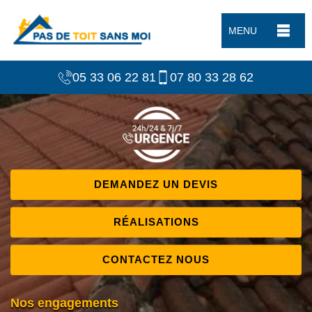
MENU
05 33 06 22 81
07 80 33 28 62
DEMANDEZ UN DEVIS
RÉALISATIONS
CONTACTEZ NOUS
Nos engagements