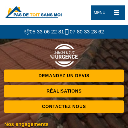
MENU
05 33 06 22 81
07 80 33 28 62
DEMANDEZ UN DEVIS
RÉALISATIONS
CONTACTEZ NOUS
Nos engagements