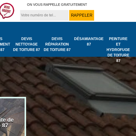
ON VOUS RAPPELLE GRATUITEMENT
IS
DEVIS
DEVIS
DÉSAMIANTAGE
PEINTURE
MENT
NETTOYAGE
RÉPARATION
87
ET
 87
DE TOITURE 87
DE TOITURE 87
HYDROFUGE
DE TOITURE
87
ite de
Bâchage de toiture
Urgence fuit
e 87
87
toiture 87