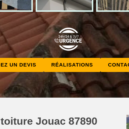
EZ UN DEVIS
RÉALISATIONS
CONTA
 toiture Jouac 87890