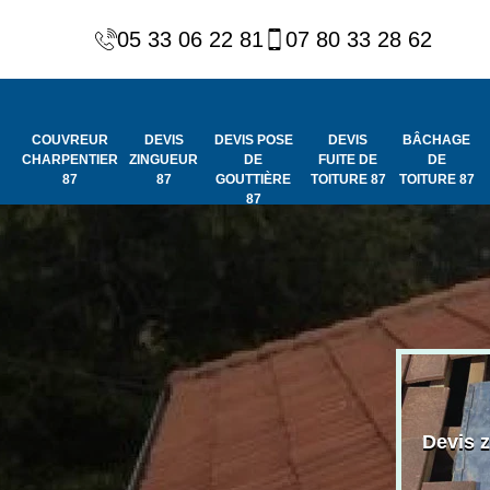
05 33 06 22 81
07 80 33 28 62
COUVREUR
DEVIS
DEVIS POSE
DEVIS
BÂCHAGE
CHARPENTIER
ZINGUEUR
DE
FUITE DE
DE
87
87
GOUTTIÈRE
TOITURE 87
TOITURE 87
87
Peinture et
Couvreur
ydrofuge de
Devis 
charpentier 87
toiture 87