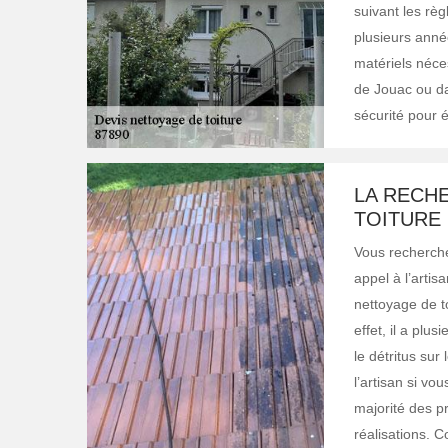
suivant les règ
plusieurs année
matériels néces
de Jouac ou dan
sécurité pour é
LA RECH
TOITURE 
Vous recherche
appel à l’artis
nettoyage de to
effet, il a plu
le détritus sur
l’artisan si vo
majorité des p
réalisations. 