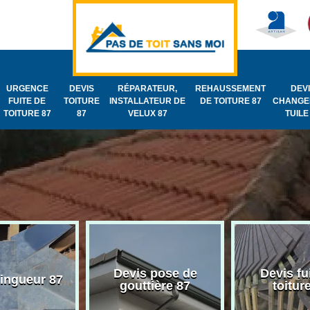
URGENCE
DEVIS
RÉPARATEUR,
REHAUSSEMENT
DEV
FUITE DE
TOITURE
INSTALLATEUR DE
DE TOITURE 87
CHANGE
TOITURE 87
87
VELUX 87
TUILE
Devis pose de
Devis fu
zingueur 87
gouttière 87
toitur