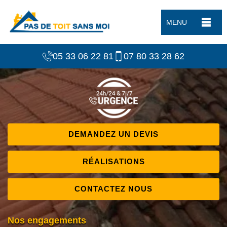
MENU
05 33 06 22 81
07 80 33 28 62
DEMANDEZ UN DEVIS
RÉALISATIONS
CONTACTEZ NOUS
Nos engagements