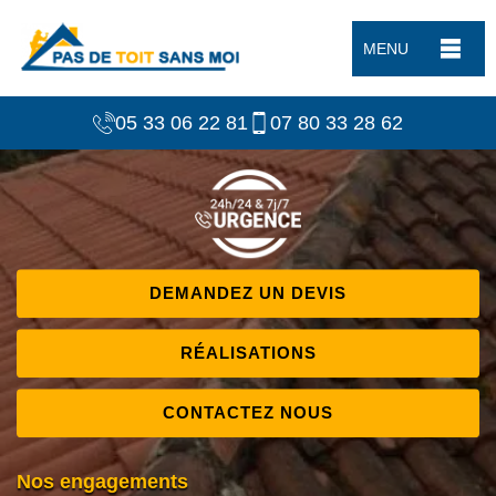
MENU
05 33 06 22 81
07 80 33 28 62
DEMANDEZ UN DEVIS
RÉALISATIONS
CONTACTEZ NOUS
Nos engagements