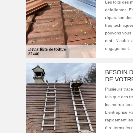
Les toits des 
défaillantes. E
réparation des 
très techniques
pouvons vous r
moi . N'oubliez
engagement.
BESOIN 
DE VOTRE
Plusieurs trace
fois que des tr
les murs intéri
L'entreprise P
rapidement les 
être terminés 