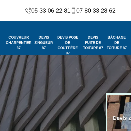
05 33 06 22 81
07 80 33 28 62
COUVREUR
DEVIS
DEVIS POSE
DEVIS
BÂCHAGE
CHARPENTIER
ZINGUEUR
DE
FUITE DE
DE
87
87
GOUTTIÈRE
TOITURE 87
TOITURE 87
87
Peinture et
Couvreur
ydrofuge de
Devis 
charpentier 87
toiture 87