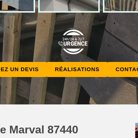
EZ UN DEVIS
RÉALISATIONS
CONTA
ure Marval 87440