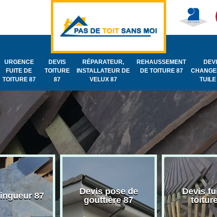
URGENCE
DEVIS
RÉPARATEUR,
REHAUSSEMENT
DEV
FUITE DE
TOITURE
INSTALLATEUR DE
DE TOITURE 87
CHANGE
TOITURE 87
87
VELUX 87
TUILE
Devis pose de
Devis fu
zingueur 87
gouttière 87
toitur