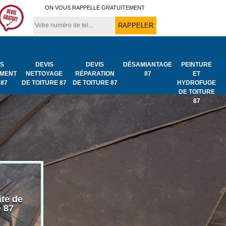
ON VOUS RAPPELLE GRATUITEMENT
IS
DEVIS
DEVIS
DÉSAMIANTAGE
PEINTURE
MENT
NETTOYAGE
RÉPARATION
87
ET
 87
DE TOITURE 87
DE TOITURE 87
HYDROFUGE
DE TOITURE
87
ite de
Bâchage de toiture
Urgence fuit
e 87
87
toiture 87