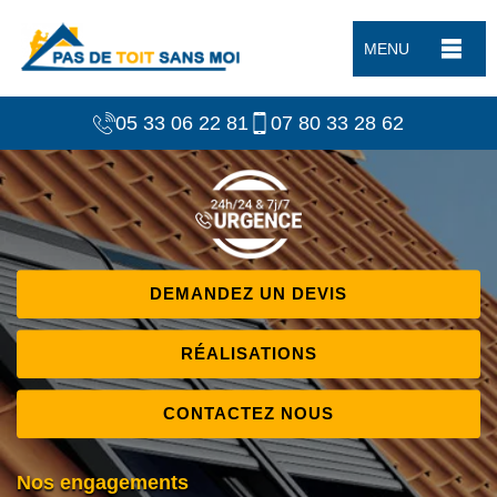
MENU
05 33 06 22 81
07 80 33 28 62
DEMANDEZ UN DEVIS
RÉALISATIONS
CONTACTEZ NOUS
Nos engagements