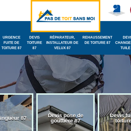
URGENCE
DEVIS
RÉPARATEUR,
REHAUSSEMENT
DEV
FUITE DE
TOITURE
INSTALLATEUR DE
DE TOITURE 87
CHANGE
TOITURE 87
87
VELUX 87
TUILE
Devis pose de
Devis fu
zingueur 87
gouttière 87
toitur