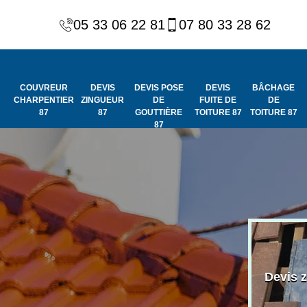
05 33 06 22 81
07 80 33 28 62
COUVREUR
DEVIS
DEVIS POSE
DEVIS
BÂCHAGE
CHARPENTIER
ZINGUEUR
DE
FUITE DE
DE
87
87
GOUTTIÈRE
TOITURE 87
TOITURE 87
87
Peinture et
Couvreur
ydrofuge de
Devis 
charpentier 87
toiture 87