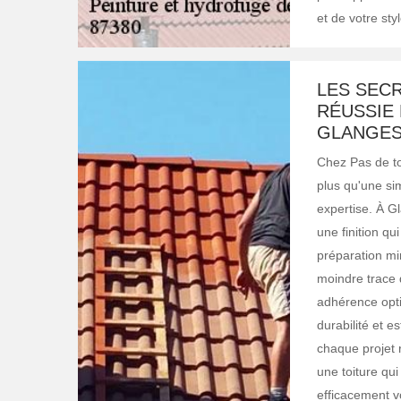
et de votre sty
LES SECR
RÉUSSIE 
GLANGE
Chez Pas de to
plus qu'une sim
expertise. À G
une finition q
préparation mi
moindre trace 
adhérence opti
durabilité et 
chaque projet 
une toiture qui
efficacement vo