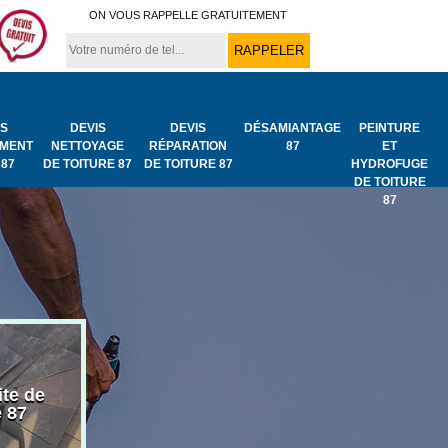
ON VOUS RAPPELLE GRATUITEMENT
IS
DEVIS
DEVIS
DÉSAMIANTAGE
PEINTURE
MENT
NETTOYAGE
RÉPARATION
87
ET
 87
DE TOITURE 87
DE TOITURE 87
HYDROFUGE
DE TOITURE
87
ite de
Bâchage de toiture
Urgence fuit
e 87
87
toiture 87