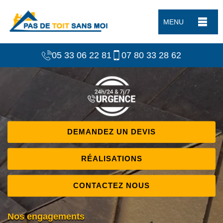
MENU
05 33 06 22 81
07 80 33 28 62
DEMANDEZ UN DEVIS
RÉALISATIONS
CONTACTEZ NOUS
Nos engagements