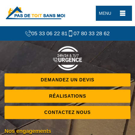
MENU
05 33 06 22 81
07 80 33 28 62
DEMANDEZ UN DEVIS
RÉALISATIONS
CONTACTEZ NOUS
Nos engagements