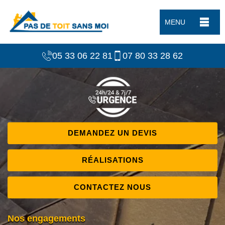
MENU
05 33 06 22 81
07 80 33 28 62
DEMANDEZ UN DEVIS
RÉALISATIONS
CONTACTEZ NOUS
Nos engagements