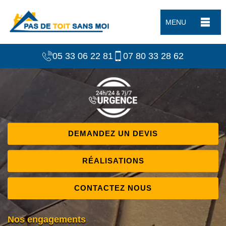
MENU
05 33 06 22 81
07 80 33 28 62
DEMANDEZ UN DEVIS
RÉALISATIONS
CONTACTEZ NOUS
Nos engagements