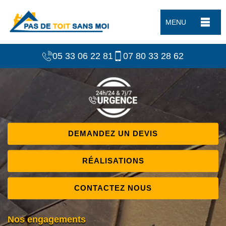
MENU
05 33 06 22 81
07 80 33 28 62
DEMANDEZ UN DEVIS
RÉALISATIONS
CONTACTEZ NOUS
Nos engagements