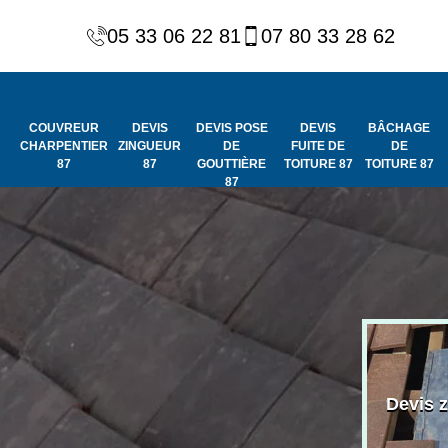
05 33 06 22 81
07 80 33 28 62
COUVREUR
DEVIS
DEVIS POSE
DEVIS
BÂCHAGE
CHARPENTIER
ZINGUEUR
DE
FUITE DE
DE
87
87
GOUTTIÈRE
TOITURE 87
TOITURE 87
87
Peinture et
Couvreur
ydrofuge de
Devis 
charpentier 87
toiture 87