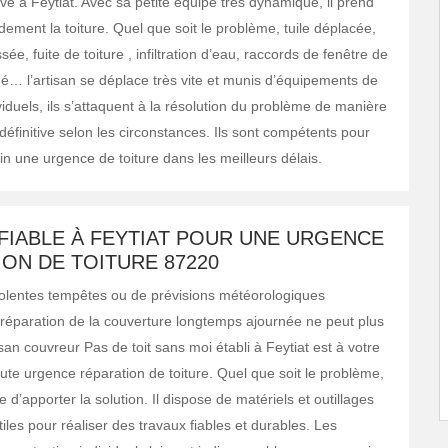
ve à Feytiat. Avec sa petite équipe très dynamique, il prend
ement la toiture. Quel que soit le problème, tuile déplacée,
ée, fuite de toiture , infiltration d’eau, raccords de fenêtre de
… l’artisan se déplace très vite et munis d’équipements de
viduels, ils s’attaquent à la résolution du problème de manière
éfinitive selon les circonstances. Ils sont compétents pour
n une urgence de toiture dans les meilleurs délais.
FIABLE À FEYTIAT POUR UNE URGENCE
ON DE TOITURE 87220
violentes tempêtes ou de prévisions météorologiques
 réparation de la couverture longtemps ajournée ne peut plus
isan couvreur Pas de toit sans moi établi à Feytiat est à votre
ute urgence réparation de toiture. Quel que soit le problème,
e d’apporter la solution. Il dispose de matériels et outillages
iles pour réaliser des travaux fiables et durables. Les