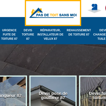
URGENCE
DEVIS
RÉPARATEUR,
REHAUSSEMENT
DEV
FUITE DE
TOITURE
INSTALLATEUR DE
DE TOITURE 87
CHANGE
TOITURE 87
87
VELUX 87
TUILE
Devis pose de
Devis fu
zingueur 87
gouttière 87
toitur