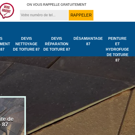
ON VOUS RAPPELLE GRATUITEMENT
IS
DEVIS
DEVIS
DÉSAMIANTAGE
PEINTURE
MENT
NETTOYAGE
RÉPARATION
87
ET
 87
DE TOITURE 87
DE TOITURE 87
HYDROFUGE
DE TOITURE
87
ite de
Bâchage de toiture
Urgence fuit
e 87
87
toiture 87