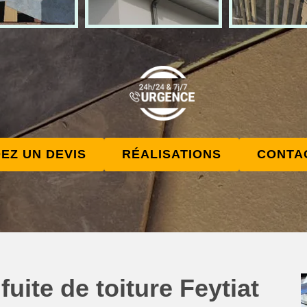
EZ UN DEVIS
RÉALISATIONS
CONTA
uite de toiture Feytiat