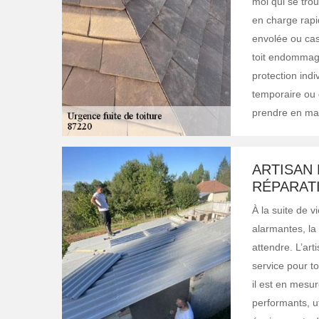
moi qui se trou
en charge rapid
envolée ou cass
toit endommagé
protection indi
temporaire ou d
prendre en mai
ARTISAN 
RÉPARATI
À la suite de 
alarmantes, la
attendre. L’art
service pour to
il est en mesur
performants, ut