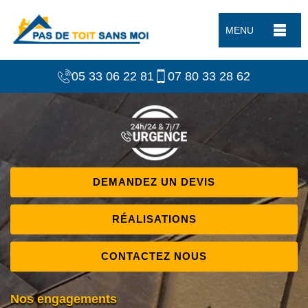
MENU
05 33 06 22 81
07 80 33 28 62
DEMANDEZ UN DEVIS
RÉALISATIONS
CONTACTEZ NOUS
Nos engagements