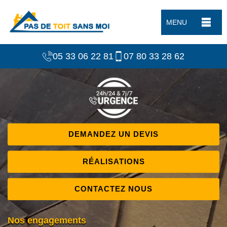
MENU
05 33 06 22 81
07 80 33 28 62
DEMANDEZ UN DEVIS
RÉALISATIONS
CONTACTEZ NOUS
Nos engagements