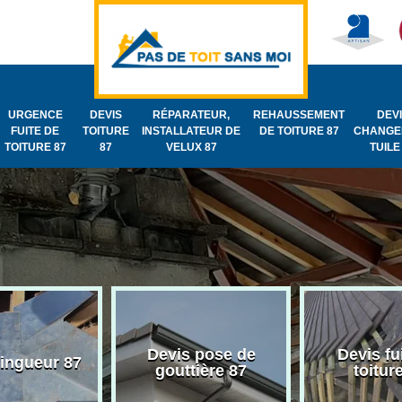
URGENCE
DEVIS
RÉPARATEUR,
REHAUSSEMENT
DEV
FUITE DE
TOITURE
INSTALLATEUR DE
DE TOITURE 87
CHANGE
TOITURE 87
87
VELUX 87
TUILE
Devis pose de
Devis fu
zingueur 87
gouttière 87
toitur