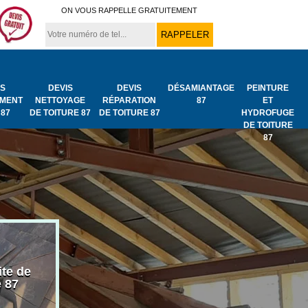
ON VOUS RAPPELLE GRATUITEMENT
IS
DEVIS
DEVIS
DÉSAMIANTAGE
PEINTURE
MENT
NETTOYAGE
RÉPARATION
87
ET
 87
DE TOITURE 87
DE TOITURE 87
HYDROFUGE
DE TOITURE
87
ite de
Bâchage de toiture
Urgence fuit
e 87
87
toiture 87