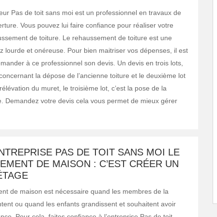
reur Pas de toit sans moi est un professionnel en travaux de
erture. Vous pouvez lui faire confiance pour réaliser votre
ussement de toiture. Le rehaussement de toiture est une
z lourde et onéreuse. Pour bien maitriser vos dépenses, il est
emander à ce professionnel son devis. Un devis en trois lots,
concernant la dépose de l’ancienne toiture et le deuxième lot
élévation du muret, le troisième lot, c’est la pose de la
re. Demandez votre devis cela vous permet de mieux gérer
NTREPRISE PAS DE TOIT SANS MOI LE
EMENT DE MAISON : C’EST CRÉER UN
ÉTAGE
nt de maison est nécessaire quand les membres de la
tent ou quand les enfants grandissent et souhaitent avoir
ce. Pour cela, faites confiance à l’entreprise Pas de toit