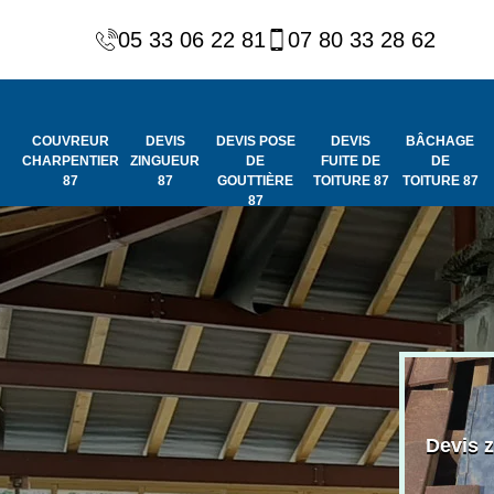
05 33 06 22 81
07 80 33 28 62
COUVREUR
DEVIS
DEVIS POSE
DEVIS
BÂCHAGE
CHARPENTIER
ZINGUEUR
DE
FUITE DE
DE
87
87
GOUTTIÈRE
TOITURE 87
TOITURE 87
87
Peinture et
Couvreur
ydrofuge de
Devis 
charpentier 87
toiture 87