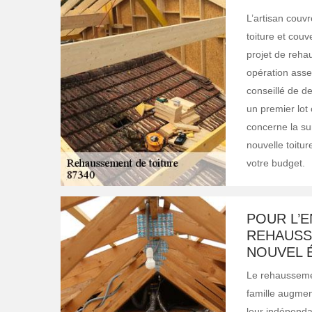
L’artisan couv
toiture et couv
projet de reha
opération asse
conseillé de d
un premier lot 
concerne la sur
nouvelle toitu
votre budget.
POUR L’E
REHAUSS
NOUVEL 
Le rehausseme
famille augmen
leur indépendan