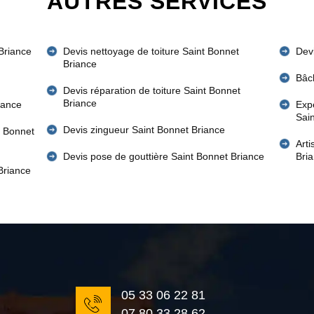
AUTRES SERVICES
 Briance
Devis nettoyage de toiture Saint Bonnet
Devi
Briance
Bâc
Devis réparation de toiture Saint Bonnet
Briance
iance
Expe
Sai
Devis zingueur Saint Bonnet Briance
t Bonnet
Art
Devis pose de gouttière Saint Bonnet Briance
Bri
Briance
05 33 06 22 81
07 80 33 28 62