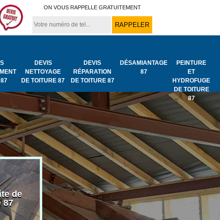
ON VOUS RAPPELLE GRATUITEMENT
IS
DEVIS
DEVIS
DÉSAMIANTAGE
PEINTURE
MENT
NETTOYAGE
RÉPARATION
87
ET
 87
DE TOITURE 87
DE TOITURE 87
HYDROFUGE
DE TOITURE
87
ite de
Bâchage de toiture
Urgence fuit
e 87
87
toiture 87