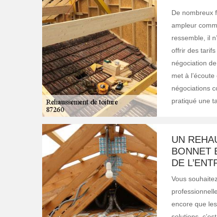
De nombreux fa
ampleur comme
ressemble, il n
offrir des tari
négociation de 
met à l’écoute 
négociations co
pratiqué une ta
UN REHA
BONNET 
DE L’ENT
Vous souhaitez 
professionnell
encore que les
solutions, c’e