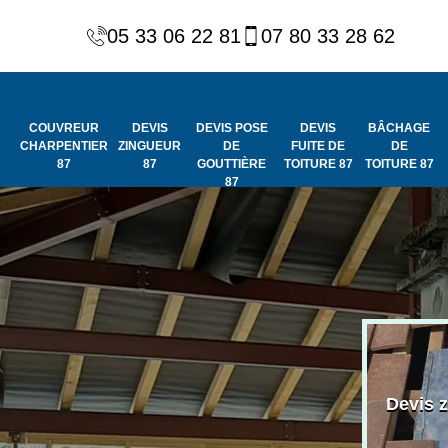
05 33 06 22 81
07 80 33 28 62
COUVREUR
DEVIS
DEVIS POSE
DEVIS
BÂCHAGE
CHARPENTIER
ZINGUEUR
DE
FUITE DE
DE
87
87
GOUTTIÈRE
TOITURE 87
TOITURE 87
87
Peinture et
Couvreur
ydrofuge de
Devis 
charpentier 87
toiture 87