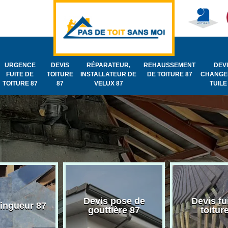
URGENCE
DEVIS
RÉPARATEUR,
REHAUSSEMENT
DEV
FUITE DE
TOITURE
INSTALLATEUR DE
DE TOITURE 87
CHANGE
TOITURE 87
87
VELUX 87
TUILE
Devis pose de
Devis fu
zingueur 87
gouttière 87
toitur