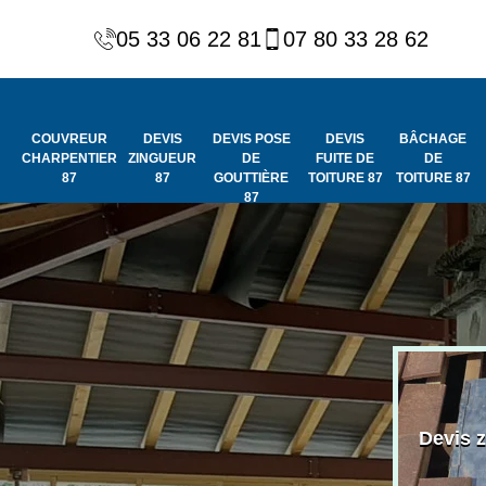
05 33 06 22 81
07 80 33 28 62
COUVREUR
DEVIS
DEVIS POSE
DEVIS
BÂCHAGE
CHARPENTIER
ZINGUEUR
DE
FUITE DE
DE
87
87
GOUTTIÈRE
TOITURE 87
TOITURE 87
87
Peinture et
Couvreur
ydrofuge de
Devis 
charpentier 87
toiture 87