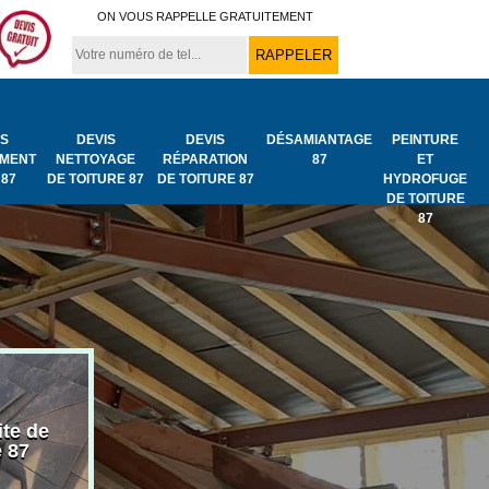
ON VOUS RAPPELLE GRATUITEMENT
IS
DEVIS
DEVIS
DÉSAMIANTAGE
PEINTURE
MENT
NETTOYAGE
RÉPARATION
87
ET
 87
DE TOITURE 87
DE TOITURE 87
HYDROFUGE
DE TOITURE
87
ite de
Bâchage de toiture
Urgence fuit
e 87
87
toiture 87