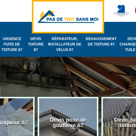
URGENCE
DEVIS
RÉPARATEUR,
REHAUSSEMENT
DEV
FUITE DE
TOITURE
INSTALLATEUR DE
DE TOITURE 87
CHANGE
TOITURE 87
87
VELUX 87
TUILE
Devis pose de
Devis fu
zingueur 87
gouttière 87
toitur