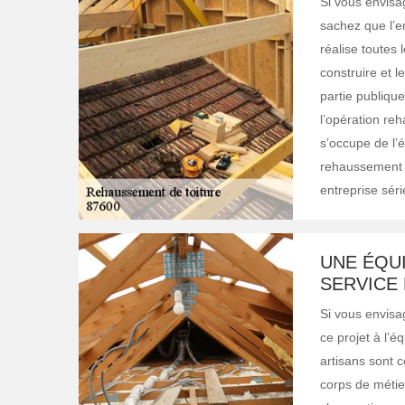
Si vous envisa
sachez que l’en
réalise toutes
construire et 
partie publique
l’opération reh
s’occupe de l’é
rehaussement d
entreprise sér
UNE ÉQU
SERVICE
Si vous envisa
ce projet à l’é
artisans sont 
corps de métier