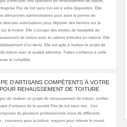
gez d’effectuer une opération de rehaussement de toiture,
treprise Pas de toit sans moi est à votre disposition. Elle
 les démarches administratives pour avoir le permis de
les diverses autorisations pour déposer des bennes sur la
 sur le trottoir. Elle s’occupe des études de faisabilité de
aussement de toiture avec le cabinet d’études en interne. Elle
tablissement d’un devis. Elle est apte à réaliser le projet de
e toiture avec la qualité attendue. Faites confiance à cette
ieuse et complète.
IPE D’ARTISANS COMPÉTENTS À VOTRE
 POUR REHAUSSEMENT DE TOITURE
gez de réaliser un projet de rehaussement de toiture, confiez
quipe d’artisans de la société Pas de toit sans moi . Ces
composés de plusieurs professionnels issus de différents
 : couvreurs pour la toiture, maçons pour relever le muret,