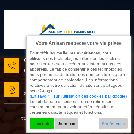
Votre Artisan respecte votre vie privée
Pour offrir les meilleures expériences, nous
utilisons des technologies telles que les cookies
05 33 06 22 81
pour stocker et/ou accéder aux informations des
appareils. Le fait de consentir à ces technologies
07 80 33 28 62
nous permettra de traiter des données telles que le
comportement de navigation. Les informations
relatives à votre utilisation du site sont partagées
176 avenue de Limoges
avec Google.
87270 Couzeix
(
En savoir + sur l'utilisation des cookies par google
)
Le fait de ne pas consentir ou de retirer son
consentement peut avoir un effet négatif sur
certaines caractéristiques et fonctions.
©2025 - 2026 Tout droit réservé
Mentions légales
J'accepte
Je refuse
Préférences