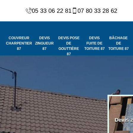
05 33 06 22 81
07 80 33 28 62
COUVREUR
DEVIS
DEVIS POSE
DEVIS
BÂCHAGE
CHARPENTIER
ZINGUEUR
DE
FUITE DE
DE
87
87
GOUTTIÈRE
TOITURE 87
TOITURE 87
87
Peinture et
Couvreur
ydrofuge de
Devis 
charpentier 87
toiture 87