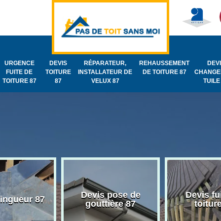
URGENCE
DEVIS
RÉPARATEUR,
REHAUSSEMENT
DEV
FUITE DE
TOITURE
INSTALLATEUR DE
DE TOITURE 87
CHANGE
TOITURE 87
87
VELUX 87
TUILE
Devis pose de
Devis fu
zingueur 87
gouttière 87
toitur