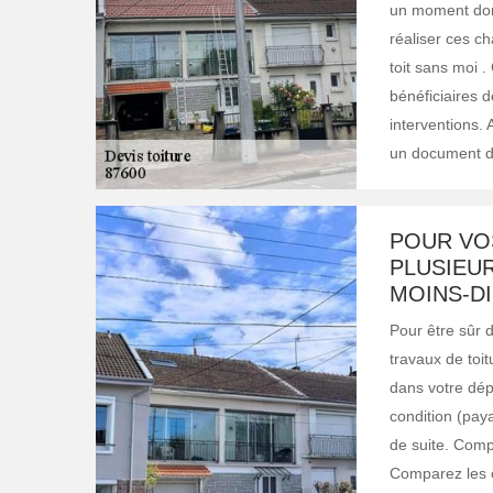
un moment donn
réaliser ces ch
toit sans moi .
bénéficiaires d
interventions. A
un document dét
POUR VO
PLUSIEU
MOINS-D
Pour être sûr d
travaux de toi
dans votre dép
condition (pay
de suite. Compa
Comparez les c