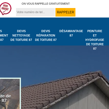
ON VOUS RAPPELLE GRATUITEMENT
IS
DEVIS
DEVIS
DÉSAMIANTAGE
PEINTURE
MENT
NETTOYAGE
RÉPARATION
87
ET
 87
DE TOITURE 87
DE TOITURE 87
HYDROFUGE
DE TOITURE
87
ite de
Bâchage de toiture
Urgence fuit
e 87
87
toiture 87