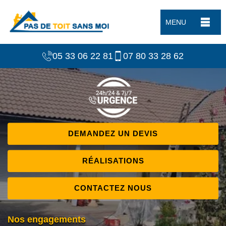
MENU
05 33 06 22 81
07 80 33 28 62
DEMANDEZ UN DEVIS
RÉALISATIONS
CONTACTEZ NOUS
Nos engagements