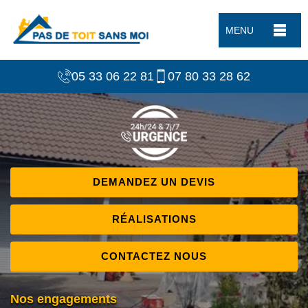
MENU
05 33 06 22 81
07 80 33 28 62
DEMANDEZ UN DEVIS
RÉALISATIONS
CONTACTEZ NOUS
Nos engagements