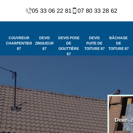
05 33 06 22 81
07 80 33 28 62
COUVREUR
DEVIS
DEVIS POSE
DEVIS
BÂCHAGE
CHARPENTIER
ZINGUEUR
DE
FUITE DE
DE
87
87
GOUTTIÈRE
TOITURE 87
TOITURE 87
87
Peinture et
Couvreur
ydrofuge de
Devis 
charpentier 87
toiture 87