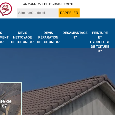
ON VOUS RAPPELLE GRATUITEMENT
IS
DEVIS
DEVIS
DÉSAMIANTAGE
PEINTURE
MENT
NETTOYAGE
RÉPARATION
87
ET
 87
DE TOITURE 87
DE TOITURE 87
HYDROFUGE
DE TOITURE
87
ite de
Bâchage de toiture
Urgence fuit
e 87
87
toiture 87