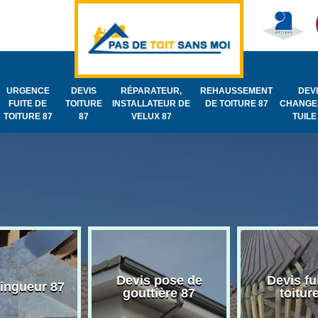
URGENCE
DEVIS
RÉPARATEUR,
REHAUSSEMENT
DEV
FUITE DE
TOITURE
INSTALLATEUR DE
DE TOITURE 87
CHANGE
TOITURE 87
87
VELUX 87
TUILE
Devis pose de
Devis fu
zingueur 87
gouttière 87
toitur