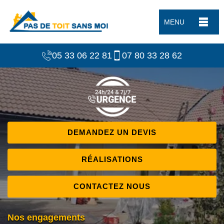
MENU
05 33 06 22 81
07 80 33 28 62
DEMANDEZ UN DEVIS
RÉALISATIONS
CONTACTEZ NOUS
Nos engagements