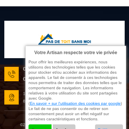
Votre Artisan respecte votre vie privée
Pour offrir les meilleures expériences, nous
utilisons des technologies telles que les cookies
05 33 06 22 81
pour stocker et/ou accéder aux informations des
appareils. Le fait de consentir à ces technologies
07 80 33 28 62
nous permettra de traiter des données telles que le
comportement de navigation. Les informations
relatives à votre utilisation du site sont partagées
176 avenue de Limoges
avec Google.
87270 Couzeix
(
En savoir + sur l'utilisation des cookies par google
)
Le fait de ne pas consentir ou de retirer son
consentement peut avoir un effet négatif sur
certaines caractéristiques et fonctions.
©2025 - 2026 Tout droit réservé
Mentions légales