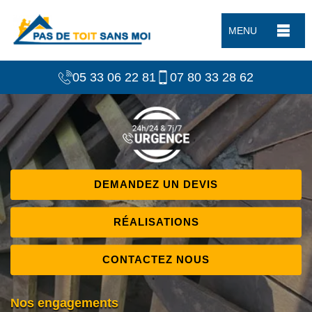
MENU
05 33 06 22 81
07 80 33 28 62
DEMANDEZ UN DEVIS
RÉALISATIONS
CONTACTEZ NOUS
Nos engagements