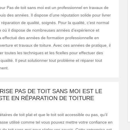
reur Pas de toit sans moi est un professionnel en travaux de
is des années. Il dispose d’une réputation solide pour livrer
réparation de qualité, soignés. Pour la qualité, c’est normal
 où il dispose de nombreuses années d’expérience et
 a effectué des années de formation professionnelle en
erture et travaux de toiture. Avec ces années de pratique, il
iser toutes les techniques et les ficelles pour effectuer des
qualité. Il peut solutionner tout problème et réparer tout
ment.
RISE PAS DE TOIT SANS MOI EST LE
STE EN RÉPARATION DE TOITURE
taires de toit plat et que le toit soit accessible ou pas, qu’il
rrasse utilisé comme tel vous pouvez mettre votre confiance en
s de toit sans moi pour régler vos soucis. Cette entreprise est