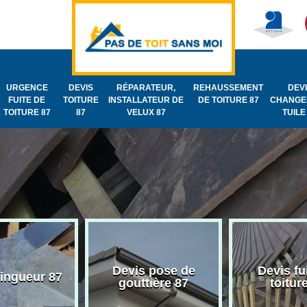
URGENCE
DEVIS
RÉPARATEUR,
REHAUSSEMENT
DEV
FUITE DE
TOITURE
INSTALLATEUR DE
DE TOITURE 87
CHANGE
TOITURE 87
87
VELUX 87
TUILE
Devis pose de
Devis fu
zingueur 87
gouttière 87
toitur