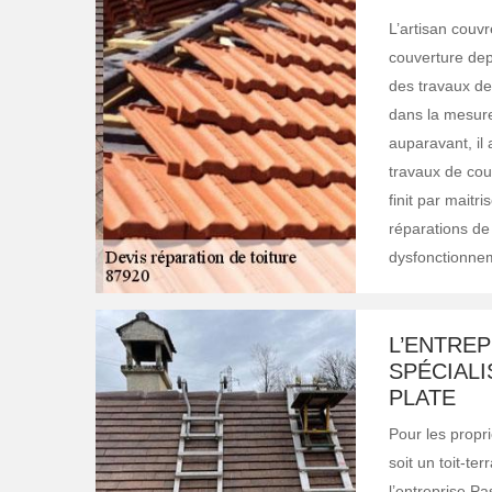
L’artisan couv
couverture depu
des travaux de 
dans la mesure
auparavant, il
travaux de couv
finit par maitr
réparations de 
dysfonctionne
L’ENTREP
SPÉCIALI
PLATE
Pour les proprié
soit un toit-te
l’entreprise Pa