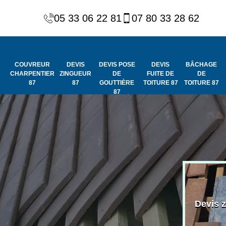
05 33 06 22 81
07 80 33 28 62
COUVREUR
DEVIS
DEVIS POSE
DEVIS
BÂCHAGE
CHARPENTIER
ZINGUEUR
DE
FUITE DE
DE
87
87
GOUTTIÈRE
TOITURE 87
TOITURE 87
87
Peinture et
Couvreur
ydrofuge de
Devis 
charpentier 87
toiture 87