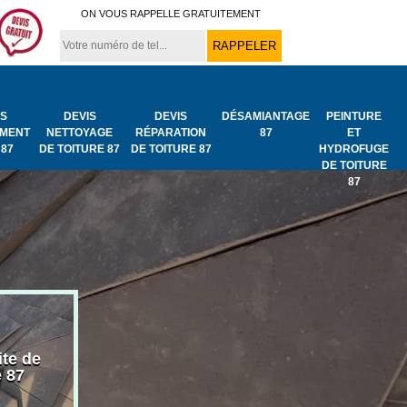
ON VOUS RAPPELLE GRATUITEMENT
IS
DEVIS
DEVIS
DÉSAMIANTAGE
PEINTURE
MENT
NETTOYAGE
RÉPARATION
87
ET
 87
DE TOITURE 87
DE TOITURE 87
HYDROFUGE
DE TOITURE
87
ite de
Bâchage de toiture
Urgence fuit
e 87
87
toiture 87