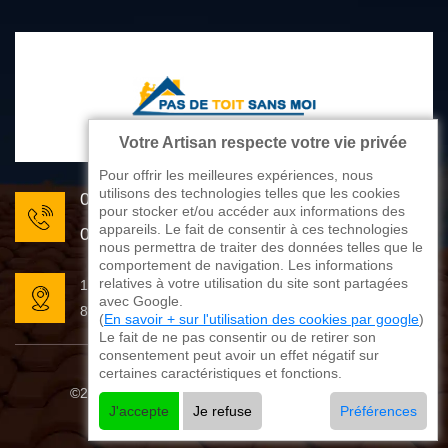
Votre Artisan respecte votre vie privée
Pour offrir les meilleures expériences, nous
utilisons des technologies telles que les cookies
05 33 06 22 81
pour stocker et/ou accéder aux informations des
appareils. Le fait de consentir à ces technologies
07 80 33 28 62
nous permettra de traiter des données telles que le
comportement de navigation. Les informations
relatives à votre utilisation du site sont partagées
176 avenue de Limoges
avec Google.
87270 Couzeix
(
En savoir + sur l'utilisation des cookies par google
)
Le fait de ne pas consentir ou de retirer son
consentement peut avoir un effet négatif sur
certaines caractéristiques et fonctions.
©2025 - 2026 Tout droit réservé
Mentions légales
J'accepte
Je refuse
Préférences