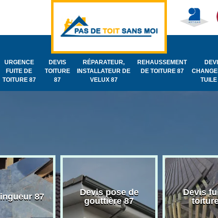
URGENCE
DEVIS
RÉPARATEUR,
REHAUSSEMENT
DEV
FUITE DE
TOITURE
INSTALLATEUR DE
DE TOITURE 87
CHANGE
TOITURE 87
87
VELUX 87
TUILE
Devis pose de
Devis fu
zingueur 87
gouttière 87
toitur