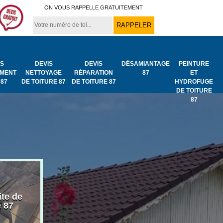
ON VOUS RAPPELLE GRATUITEMENT
IS
DEVIS
DEVIS
DÉSAMIANTAGE
PEINTURE
MENT
NETTOYAGE
RÉPARATION
87
ET
 87
DE TOITURE 87
DE TOITURE 87
HYDROFUGE
DE TOITURE
87
ite de
Bâchage de toiture
Urgence fuit
e 87
87
toiture 87