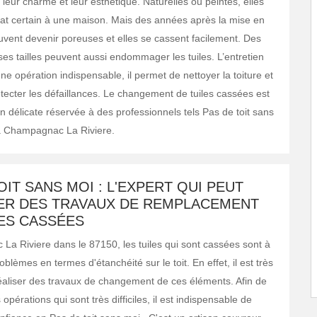
 leur charme et leur esthétique. Naturelles ou peintes, elles
at certain à une maison. Mais des années après la mise en
euvent devenir poreuses et elles se cassent facilement. Des
ses tailles peuvent aussi endommager les tuiles. L’entretien
une opération indispensable, il permet de nettoyer la toiture et
étecter les défaillances. Le changement de tuiles cassées est
n délicate réservée à des professionnels tels Pas de toit sans
à Champagnac La Riviere.
OIT SANS MOI : L'EXPERT QUI PEUT
ER DES TRAVAUX DE REMPLACEMENT
LES CASSÉES
a Riviere dans le 87150, les tuiles qui sont cassées sont à
roblèmes en termes d'étanchéité sur le toit. En effet, il est très
éaliser des travaux de changement de ces éléments. Afin de
opérations qui sont très difficiles, il est indispensable de