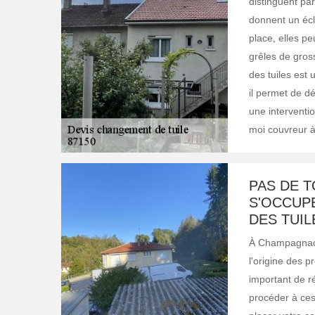
distinguent par
donnent un écl
place, elles p
grêles de gros
des tuiles est 
il permet de d
une interventio
moi couvreur 
PAS DE T
S'OCCUP
DES TUI
À Champagnac L
l'origine des p
important de r
procéder à ces 