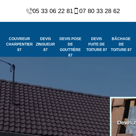
05 33 06 22 81
07 80 33 28 62
COUVREUR
DEVIS
DEVIS POSE
DEVIS
BÂCHAGE
CHARPENTIER
ZINGUEUR
DE
FUITE DE
DE
87
87
GOUTTIÈRE
TOITURE 87
TOITURE 87
87
Peinture et
Couvreur
ydrofuge de
Devis 
charpentier 87
toiture 87