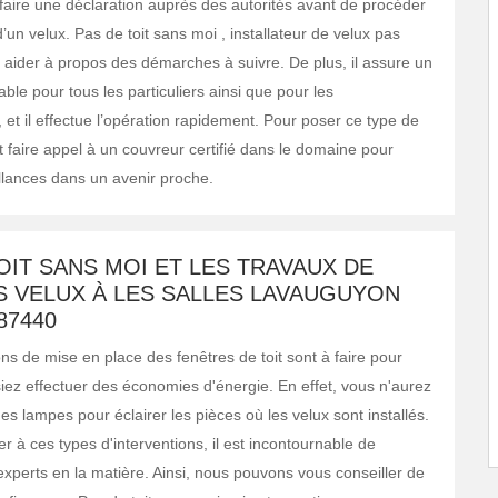
faire une déclaration auprès des autorités avant de procéder
 d’un velux. Pas de toit sans moi , installateur de velux pas
 aider à propos des démarches à suivre. De plus, il assure un
able pour tous les particuliers ainsi que pour les
 et il effectue l’opération rapidement. Pour poser ce type de
faut faire appel à un couvreur certifié dans le domaine pour
illances dans un avenir proche.
OIT SANS MOI ET LES TRAVAUX DE
S VELUX À LES SALLES LAVAUGUYON
87440
ns de mise en place des fenêtres de toit sont à faire pour
iez effectuer des économies d'énergie. En effet, vous n'aurez
 des lampes pour éclairer les pièces où les velux sont installés.
r à ces types d'interventions, il est incontournable de
experts en la matière. Ainsi, nous pouvons vous conseiller de