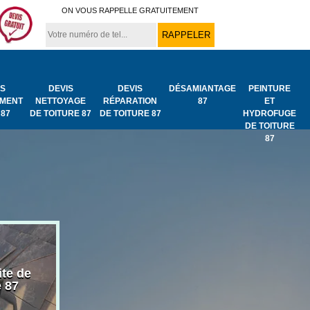
ON VOUS RAPPELLE GRATUITEMENT
IS
DEVIS
DEVIS
DÉSAMIANTAGE
PEINTURE
MENT
NETTOYAGE
RÉPARATION
87
ET
 87
DE TOITURE 87
DE TOITURE 87
HYDROFUGE
DE TOITURE
87
ite de
Bâchage de toiture
Urgence fuit
e 87
87
toiture 87