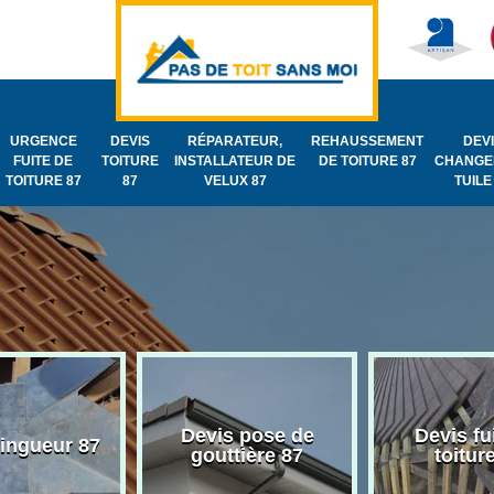
URGENCE
DEVIS
RÉPARATEUR,
REHAUSSEMENT
DEV
FUITE DE
TOITURE
INSTALLATEUR DE
DE TOITURE 87
CHANGE
TOITURE 87
87
VELUX 87
TUILE
Devis pose de
Devis fu
zingueur 87
gouttière 87
toitur