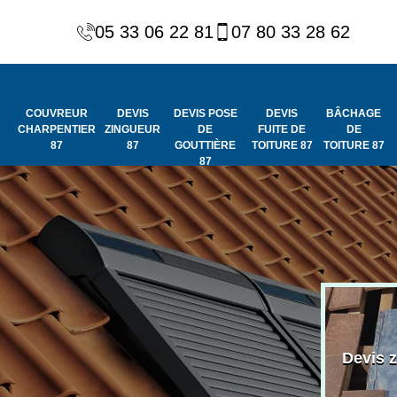
05 33 06 22 81
07 80 33 28 62
COUVREUR
DEVIS
DEVIS POSE
DEVIS
BÂCHAGE
CHARPENTIER
ZINGUEUR
DE
FUITE DE
DE
87
87
GOUTTIÈRE
TOITURE 87
TOITURE 87
87
Peinture et
Couvreur
ydrofuge de
Devis 
charpentier 87
toiture 87