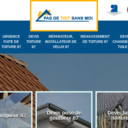
URGENCE
DEVIS
RÉPARATEUR,
REHAUSSEMENT
DEV
FUITE DE
TOITURE
INSTALLATEUR DE
DE TOITURE 87
CHANGE
TOITURE 87
87
VELUX 87
TUILE
Devis pose de
Devis fu
zingueur 87
gouttière 87
toitur