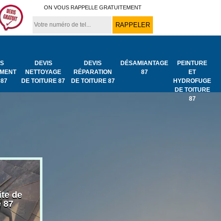
ON VOUS RAPPELLE GRATUITEMENT
IS
DEVIS
DEVIS
DÉSAMIANTAGE
PEINTURE
MENT
NETTOYAGE
RÉPARATION
87
ET
 87
DE TOITURE 87
DE TOITURE 87
HYDROFUGE
DE TOITURE
87
ite de
Bâchage de toiture
Urgence fuit
e 87
87
toiture 87