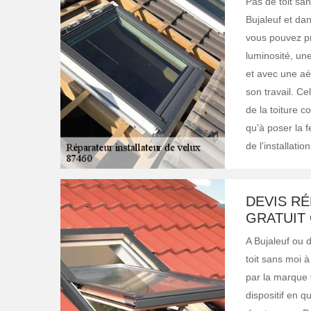
Pas de toit san
Bujaleuf et dan
vous pouvez pr
luminosité, un
et avec une aér
son travail. Ce
de la toiture c
qu’à poser la f
de l’installation
DEVIS R
GRATUIT 
A Bujaleuf ou 
toit sans moi à
par la marque v
dispositif en q