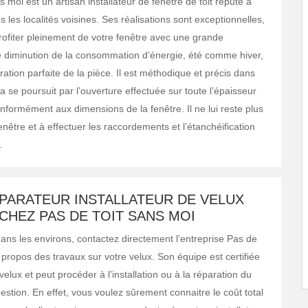
s moi est un artisan installateur de fenêtre de toit réputé à
s les localités voisines. Ses réalisations sont exceptionnelles,
ofiter pleinement de votre fenêtre avec une grande
e diminution de la consommation d’énergie, été comme hiver,
ation parfaite de la pièce. Il est méthodique et précis dans
la se poursuit par l’ouverture effectuée sur toute l’épaisseur
onformément aux dimensions de la fenêtre. Il ne lui reste plus
enêtre et à effectuer les raccordements et l’étanchéification
.
ÉPARATEUR INSTALLATEUR DE VELUX
CHEZ PAS DE TOIT SANS MOI
dans les environs, contactez directement l’entreprise Pas de
 propos des travaux sur votre velux. Son équipe est certifiée
elux et peut procéder à l’installation ou à la réparation du
uestion. En effet, vous voulez sûrement connaitre le coût total