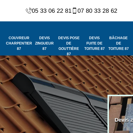
05 33 06 22 81
07 80 33 28 62
COUVREUR
DEVIS
DEVIS POSE
DEVIS
BÂCHAGE
CHARPENTIER
ZINGUEUR
DE
FUITE DE
DE
87
87
GOUTTIÈRE
TOITURE 87
TOITURE 87
87
Peinture et
Couvreur
ydrofuge de
Devis 
charpentier 87
toiture 87